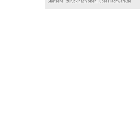
Startseite
|
zurück nach oben
|
über Flachware.de