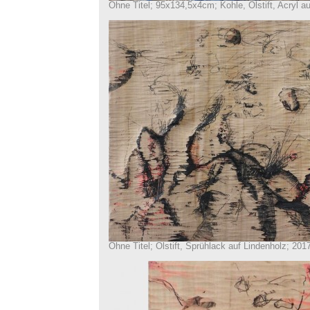
Ohne Titel; 95x134,5x4cm; Kohle, Ölstift, Acryl a
Ohne Titel; Ölstift, Sprühlack auf Lindenholz; 201