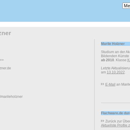
zner
Marile Holzner
Studium an der A
Bildenden Künste
>>>
ab 2010
. Klasse
K
zner.de
Letzte Aktualisier
am
13.10.2022
.
E-Mail
an Maril
marileholzner
Flachware.de du
Zurück zur Über
Aktuellste Profile