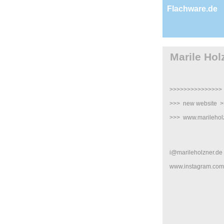
Flachware.de
Marile Hol
>>>>>>>>>>>>>>>
>>> new website 
>>> www.marilehol
i@marileholzner.de
www.instagram.com/