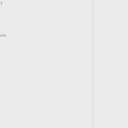
19
erie