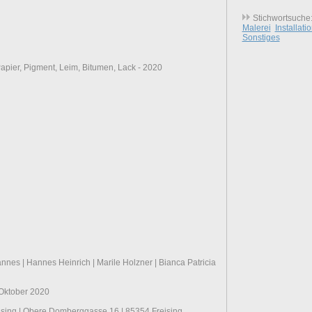
Stichwortsuche
Malerei
Installati
Sonstiges
Papier, Pigment, Leim, Bitumen, Lack - 2020
nnes | Hannes Heinrich | Marile Holzner | Bianca Patricia
 Oktober 2020
ising | Obere Domberggasse 16 | 85354 Freising