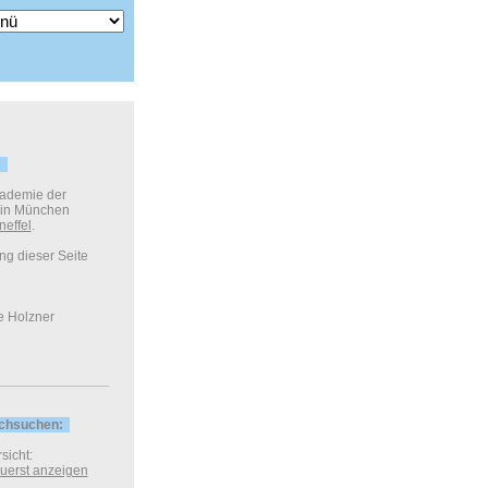
kademie der
 in München
neffel
.
ung dieser Seite
e Holzner
rchsuchen:
sicht:
 zuerst anzeigen