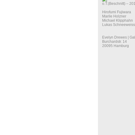
o.T.(Beschnitt) – 20
Hirofumi Fujiwara
Marile Holzner
Michael Klipphahn
Lukas Schneeweiss
Evelyn Drewes | Gal
Burchardstr. 14
20095 Hamburg