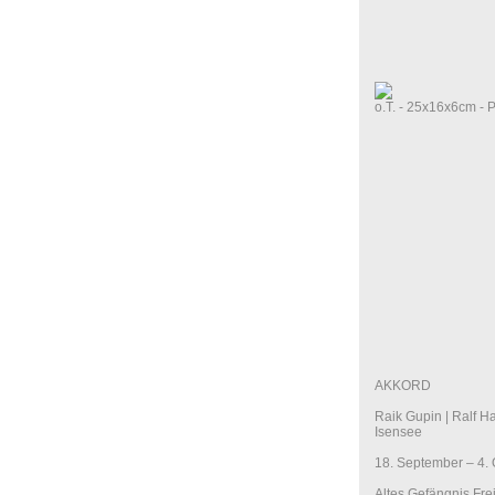
o.T. - 25x16x6cm - 
AKKORD
Raik Gupin | Ralf Ha
Isensee
18. September – 4.
Altes Gefängnis Fre