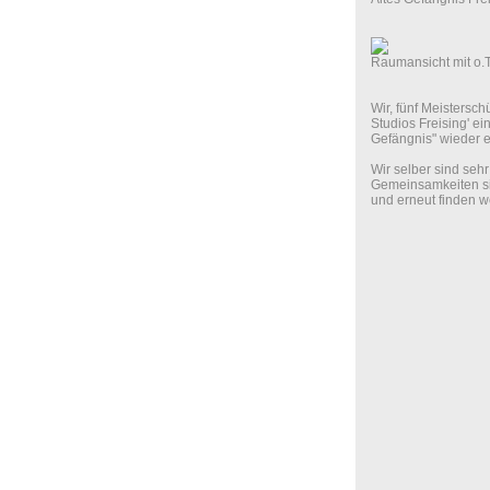
Raumansicht mit o.T
Wir, fünf Meistersc
Studios Freising' e
Gefängnis" wieder 
Wir selber sind se
Gemeinsamkeiten si
und erneut finden w