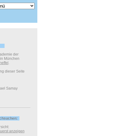
kademie der
 in München
neffel
.
ung dieser Seite
ael Samay
rchsuchen:
sicht:
 zuerst anzeigen