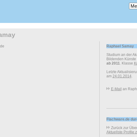
Samay
.de
Raphael Samay
Studium an der A
Bildenden Künste
ab 2011
. Klasse
K
Letzte Aktualisier
am
24.01.2014
.
E-Mail
an Raph
Flachware.de du
Zurück zur Über
Aktuellste Profile