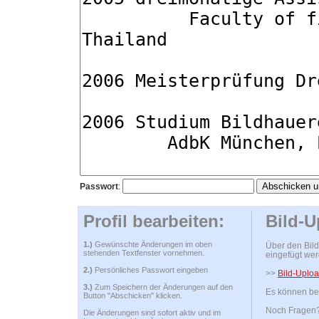
Passwort
:
Profil bearbeiten:
Bild-U
1.)
Gewünschte Änderungen im oben
Über den Bild
stehenden Textfenster vornehmen.
eingefügt wer
2.)
Persönliches Passwort eingeben
>>
Bild-Uploa
3.)
Zum Speichern der Änderungen auf den
Es können bel
Button "Abschicken" klicken.
Noch Fragen? 
Die Änderungen sind sofort aktiv und im