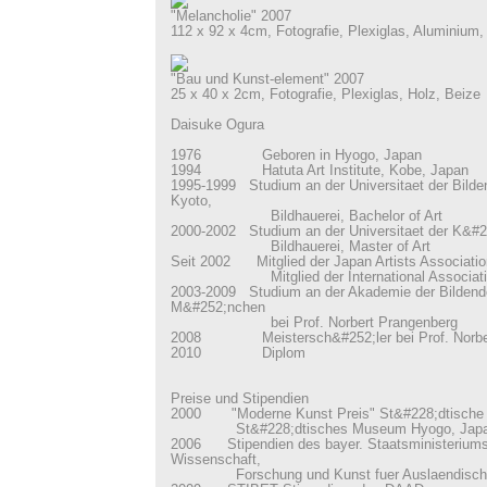
"Melancholie" 2007
112 x 92 x 4cm, Fotografie, Plexiglas, Aluminium,
"Bau und Kunst-element" 2007
25 x 40 x 2cm, Fotografie, Plexiglas, Holz, Beize
Daisuke Ogura
1976 Geboren in Hyogo, Japan
1994 Hatuta Art Institute, Kobe, Japan
1995-1999 Studium an der Universitaet der Bild
Kyoto,
Bildhauerei, Bachelor of Art
2000-2002 Studium an der Universitaet der K&#2
Bildhauerei, Master of Art
Seit 2002 Mitglied der Japan Artists Associatio
Mitglied der International Association
2003-2009 Studium an der Akademie der Bildend
M&#252;nchen
bei Prof. Norbert Prangenberg
2008 Meistersch&#252;ler bei Prof. Norber
2010 Diplom
Preise und Stipendien
2000 "Moderne Kunst Preis" St&#228;dtische 
St&#228;dtisches Museum Hyogo, Jap
2006 Stipendien des bayer. Staatsministeriums
Wissenschaft,
Forschung und Kunst fuer Auslaendische 