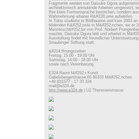
Fragmente werden von Daisuke Ogura aufgenomm
architektonisch anmutende Arbeiten umgesetzt, we
Ihre klare Formensprache bestechen, sondern auc
Wahrnehmung urbaner R&#228;ume aufwerfen.
In Tokio studierte er Bildhauerei und kam 2003 an
bildenden K&#252;nste in M&#252;nchen, wo er 2
Meistersch&#252;ler von Prof. Norbert Prangenbe
machte. Daisuke Ogura lebt und arbeitet in M&#2
Ausstellung findet mit freundlicher Unterstuetzung
Straubinger Stiftung statt.
&#214;ffnungszeiten
Freitag, 15:00 - 19:00 Uhr
Samstag, 14:00 - 18:00 Uhr
sowie nach Vereinbarung
E324 Raum f&#252;r Kunst
Gabelsbergerstrasse 65 80333 M&#252;nchen
+49 (0)1577 - 17 33 324
mail@e324.de
http://www.e324.de
| U2 Theresienstrasse