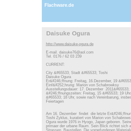
Flachware.de
Daisuke Ogura
http://www.daisuke-ogura.de
E-mail. daisuke76@aol.com
Tel. 0176 / 62 03 239
CURRENT:
City &#65533; Stadt &#65533; Toshi
Daisuke Ogura
Er&#246;ffnung: Freitag, 16.Dezember, 19 &#6553
Einf&#252;hrung: Marion von Schabrowksy
Ausstellungsdauer: 17. Dezember 2011&#65533; 
&#246;ffnungszeiten: Freitag, 15 &#65533; 19 Uh
&#65533; 18 Uhr, sowie nach Vereinbarung, insb
Feiertagen
Am 16. Dezember findet die letzte Er&#246;ffnung
Toshi Zyklus, kuratiert von Marion von Schabrowsk
Ogura wurde 1976 in Hyogo, Japan geboren. Seine 
primaer der urbane Raum. Sein Blick richtet sich a
Strassen, Baustellen. Die vorgefundenen Materiali