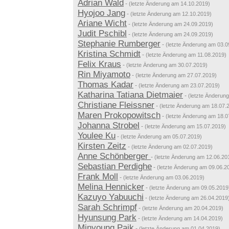
Adrian Wald
-
(letzte Änderung am 14.10.2019)
Hyojoo Jang
-
(letzte Änderung am 12.10.2019)
Ariane Wicht
-
(letzte Änderung am 24.09.2019)
Judit Pschibl
-
(letzte Änderung am 24.09.2019)
Stephanie Rumberger
-
(letzte Änderung am 03.0
Kristina Schmidt
-
(letzte Änderung am 11.08.2019)
Felix Kraus
-
(letzte Änderung am 30.07.2019)
Rin Miyamoto
-
(letzte Änderung am 27.07.2019)
Thomas Kadar
-
(letzte Änderung am 23.07.2019)
Katharina Tatiana Dietmaier
-
(letzte Änderun
Christiane Fleissner
-
(letzte Änderung am 18.07.
Maren Prokopowitsch
-
(letzte Änderung am 18.0
Johanna Strobel
-
(letzte Änderung am 15.07.2019)
Youlee Ku
-
(letzte Änderung am 05.07.2019)
Kirsten Zeitz
-
(letzte Änderung am 02.07.2019)
Anne Schönberger
-
(letzte Änderung am 12.06.20
Sebastian Perdighe
-
(letzte Änderung am 09.06.2
Frank Moll
-
(letzte Änderung am 03.06.2019)
Melina Hennicker
-
(letzte Änderung am 09.05.2019
Kazuyo Yabuuchi
-
(letzte Änderung am 26.04.2019
Sarah Schrimpf
-
(letzte Änderung am 20.04.2019)
Hyunsung Park
-
(letzte Änderung am 14.04.2019)
Minyoung Paik
-
(letzte Änderung am 01.04.2019)