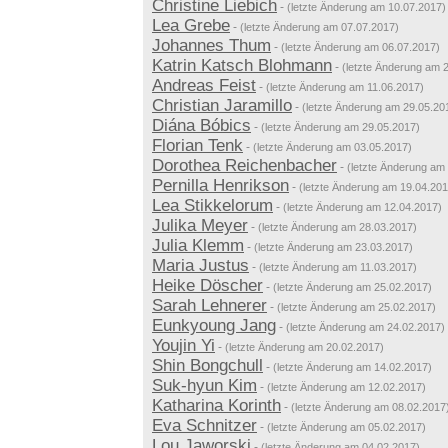
Christine Liebich
-
(letzte Änderung am 10.07.2017)
Lea Grebe
-
(letzte Änderung am 07.07.2017)
Johannes Thum
-
(letzte Änderung am 06.07.2017)
Katrin Katsch Blohmann
-
(letzte Änderung am 
Andreas Feist
-
(letzte Änderung am 11.06.2017)
Christian Jaramillo
-
(letzte Änderung am 29.05.20
Diána Bóbics
-
(letzte Änderung am 29.05.2017)
Florian Tenk
-
(letzte Änderung am 03.05.2017)
Dorothea Reichenbacher
-
(letzte Änderung am
Pernilla Henrikson
-
(letzte Änderung am 19.04.201
Lea Stikkelorum
-
(letzte Änderung am 12.04.2017)
Julika Meyer
-
(letzte Änderung am 28.03.2017)
Julia Klemm
-
(letzte Änderung am 23.03.2017)
Maria Justus
-
(letzte Änderung am 11.03.2017)
Heike Döscher
-
(letzte Änderung am 25.02.2017)
Sarah Lehnerer
-
(letzte Änderung am 25.02.2017)
Eunkyoung Jang
-
(letzte Änderung am 24.02.2017)
Youjin Yi
-
(letzte Änderung am 20.02.2017)
Shin Bongchull
-
(letzte Änderung am 14.02.2017)
Suk-hyun Kim
-
(letzte Änderung am 12.02.2017)
Katharina Korinth
-
(letzte Änderung am 08.02.2017
Eva Schnitzer
-
(letzte Änderung am 05.02.2017)
Lou Jaworski
-
(letzte Änderung am 04.02.2017)