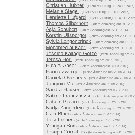
Christian Hübner
-
(letzte Änderung am 20.12.2016)
Melanie Siegel
-
(letzte Änderung am 15.12.2016)
Henriette Hufgard
-
(letzte Änderung am 02.12.2016
Thomas Silberhorn
-
(letzte Änderung am 01.12.20
Asja Schubert
-
(letzte Änderung am 27.11.2016)
Kerstin Ullsperger
-
(letzte Änderung am 20.11.201
Sylvia Langenbrinck
-
(letzte Änderung am 13.11.
Mohamed al Kadri
-
(letzte Änderung am 11.11.201
Jessica Kallage-Götze
-
(letzte Änderung am 23
Teresa Hörl
-
(letzte Änderung am 20.09.2016)
Hiba Al Ansari
-
(letzte Änderung am 31.08.2016)
Hanna Zwerger
-
(letzte Änderung am 29.08.2016)
Daniela Overbeck
-
(letzte Änderung am 22.08.201
Jungmin Ma
-
(letzte Änderung am 09.08.2016)
Sandra Hauser
-
(letzte Änderung am 05.08.2016)
Sabine Franczuszki
-
(letzte Änderung am 01.08.
Catalin Pislaru
-
(letzte Änderung am 29.07.2016)
Nadja Zängerlein
-
(letzte Änderung am 29.07.2016)
Gabi Blum
-
(letzte Änderung am 25.07.2016)
Julia Ferner
-
(letzte Änderung am 17.07.2016)
Young-in Son
-
(letzte Änderung am 16.07.2016)
Joseph Cornelius
-
(letzte Änderung am 11.07.2016