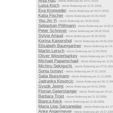
Anja Hatt
-
(letzte Änderung am 19.07.2010)
Luisa Koch
-
(letzte Änderung am 11.07.2010)
Eva Kronseder
-
(letzte Änderung am 06.07.2010)
Katja Fischer
-
(letzte Änderung am 02.06.2010)
You Jin Yi
-
(letzte Änderung am 18.05.2010)
Sebastian Pöllmann
-
(letzte Änderung am 10.05.
Peter Schreyer
-
(letzte Änderung am 06.05.2010)
Sylvie Arlaud
-
(letzte Änderung am 05.05.2010)
Korina Kaisershot
-
(letzte Änderung am 04.05.201
Elisabeth Baumgartner
-
(letzte Änderung am 14
Martin Lersch
-
(letzte Änderung am 12.04.2010)
Oliver Westerbarkey
-
(letzte Änderung am 17.03
Michael Papamichael
-
(letzte Änderung am 11.0
Michiru Sekiguchi
-
(letzte Änderung am 07.01.201
Sonja Ismayr
-
(letzte Änderung am 07.01.2010)
Saba Bussmann
-
(letzte Änderung am 11.12.2009)
Jadranka Kosorcic
-
(letzte Änderung am 09.12.20
Gyuok Jeong
-
(letzte Änderung am 04.11.2009)
Florian Geierstanger
-
(letzte Änderung am 26.10
Barbara Trost
-
(letzte Änderung am 21.10.2009)
Bianca Keck
-
(letzte Änderung am 11.09.2009)
Maria Llop Sarsanedas
-
(letzte Änderung am 27
Anke Angermeyer
-
(letzte Änderung am 19.07.200