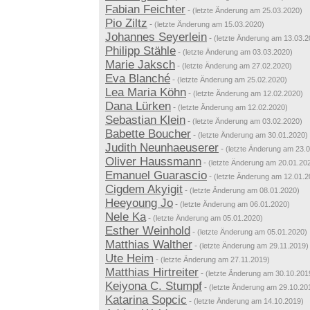
Fabian Feichter
-
(letzte Änderung am 25.03.2020)
Pio Ziltz
-
(letzte Änderung am 15.03.2020)
Johannes Seyerlein
-
(letzte Änderung am 13.03.2
Philipp Stähle
-
(letzte Änderung am 03.03.2020)
Marie Jaksch
-
(letzte Änderung am 27.02.2020)
Eva Blanché
-
(letzte Änderung am 25.02.2020)
Lea Maria Köhn
-
(letzte Änderung am 12.02.2020)
Dana Lürken
-
(letzte Änderung am 12.02.2020)
Sebastian Klein
-
(letzte Änderung am 03.02.2020)
Babette Boucher
-
(letzte Änderung am 30.01.2020)
Judith Neunhaeuserer
-
(letzte Änderung am 23.
Oliver Haussmann
-
(letzte Änderung am 20.01.20
Emanuel Guarascio
-
(letzte Änderung am 12.01.2
Cigdem Akyigit
-
(letzte Änderung am 08.01.2020)
Heeyoung Jo
-
(letzte Änderung am 06.01.2020)
Nele Ka
-
(letzte Änderung am 05.01.2020)
Esther Weinhold
-
(letzte Änderung am 05.01.2020)
Matthias Walther
-
(letzte Änderung am 29.11.2019)
Ute Heim
-
(letzte Änderung am 27.11.2019)
Matthias Hirtreiter
-
(letzte Änderung am 30.10.201
Keiyona C. Stumpf
-
(letzte Änderung am 29.10.20
Katarina Sopcic
-
(letzte Änderung am 14.10.2019)