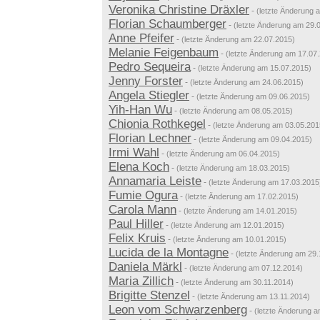
Veronika Christine Dräxler
-
(letzte Änderung 
Florian Schaumberger
-
(letzte Änderung am 29.
Anne Pfeifer
-
(letzte Änderung am 22.07.2015)
Melanie Feigenbaum
-
(letzte Änderung am 17.07
Pedro Sequeira
-
(letzte Änderung am 15.07.2015)
Jenny Forster
-
(letzte Änderung am 24.06.2015)
Angela Stiegler
-
(letzte Änderung am 09.06.2015)
Yih-Han Wu
-
(letzte Änderung am 08.05.2015)
Chionia Rothkegel
-
(letzte Änderung am 03.05.201
Florian Lechner
-
(letzte Änderung am 09.04.2015)
Irmi Wahl
-
(letzte Änderung am 06.04.2015)
Elena Koch
-
(letzte Änderung am 18.03.2015)
Annamaria Leiste
-
(letzte Änderung am 17.03.2015
Fumie Ogura
-
(letzte Änderung am 17.02.2015)
Carola Mann
-
(letzte Änderung am 14.01.2015)
Paul Hiller
-
(letzte Änderung am 12.01.2015)
Felix Kruis
-
(letzte Änderung am 10.01.2015)
Lucida de la Montagne
-
(letzte Änderung am 29.
Daniela Märkl
-
(letzte Änderung am 07.12.2014)
Maria Zillich
-
(letzte Änderung am 30.11.2014)
Brigitte Stenzel
-
(letzte Änderung am 13.11.2014)
Leon vom Schwarzenberg
-
(letzte Änderung a