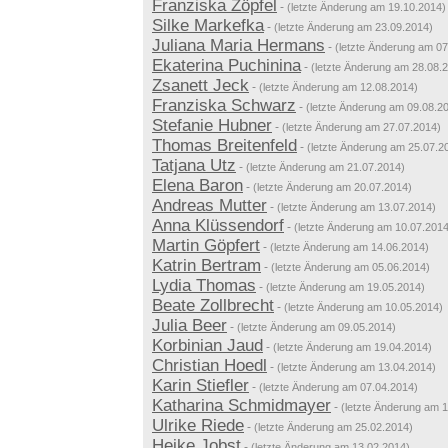
Franziska Zöpfel
-
(letzte Änderung am 19.10.2014)
Silke Markefka
-
(letzte Änderung am 23.09.2014)
Juliana Maria Hermans
-
(letzte Änderung am 07
Ekaterina Puchinina
-
(letzte Änderung am 28.08.
Zsanett Jeck
-
(letzte Änderung am 12.08.2014)
Franziska Schwarz
-
(letzte Änderung am 09.08.2
Stefanie Hubner
-
(letzte Änderung am 27.07.2014)
Thomas Breitenfeld
-
(letzte Änderung am 25.07.2
Tatjana Utz
-
(letzte Änderung am 21.07.2014)
Elena Baron
-
(letzte Änderung am 20.07.2014)
Andreas Mutter
-
(letzte Änderung am 13.07.2014)
Anna Klüssendorf
-
(letzte Änderung am 10.07.2014
Martin Göpfert
-
(letzte Änderung am 14.06.2014)
Katrin Bertram
-
(letzte Änderung am 05.06.2014)
Lydia Thomas
-
(letzte Änderung am 19.05.2014)
Beate Zollbrecht
-
(letzte Änderung am 10.05.2014)
Julia Beer
-
(letzte Änderung am 09.05.2014)
Korbinian Jaud
-
(letzte Änderung am 19.04.2014)
Christian Hoedl
-
(letzte Änderung am 13.04.2014)
Karin Stiefler
-
(letzte Änderung am 07.04.2014)
Katharina Schmidmayer
-
(letzte Änderung am 
Ulrike Riede
-
(letzte Änderung am 25.02.2014)
Heike Jobst
-
(letzte Änderung am 13.02.2014)