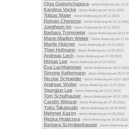
Olga Goloshchapova
-
(letzte Änderung am 13.12
Karolina Vocke
-
(letzte Änderung am 18.11.2022)
Tobias Maier
-
(letzte Änderung am 06.11.2022)
Roman Cherezov
-
(letzte Änderung am 02.11.2022
Jonghoon Im
-
(letzte Änderung am 01.11.2022)
Barbara Trommeter
-
(letzte Änderung am 28.10.2
Marie-Madlen Weber
-
(letzte Änderung am 27.10
Marile Holzner
-
(letzte Änderung am 13.10.2022)
Theo Hofmann
-
(letzte Änderung am 13.09.2022)
Andreas Lech
-
(letzte Änderung am 07.09.2022)
Minjae Lee
-
(letzte Änderung am 27.07.2022)
Eva Lachhammer
-
(letzte Änderung am 26.07.2022
Simone Kellermann
-
(letzte Änderung am 25.07.2
Nicolai Schneider
-
(letzte Änderung am 18.07.2022
Andreas Woller
-
(letzte Änderung am 13.07.2022)
Youngjun Lee
-
(letzte Änderung am 12.07.2022)
Tom Schulhauser
-
(letzte Änderung am 05.07.2022
Carolin Wenzel
-
(letzte Änderung am 27.06.2022)
Yuko Takatsudo
-
(letzte Änderung am 28.05.2022)
Mehmet Kazim
-
(letzte Änderung am 14.05.2022)
Rezka Hrabcova
-
(letzte Änderung am 26.04.2022)
Barbara Schrobenhauser
-
(letzte Änderung am