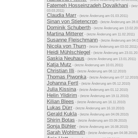
Fatemeh Hosseinzadeh Dovalkhani
-
(let
03.03.2011)
Claudia Marr
-
(letzte Änderung am 01.03.2011)
Sinan von Stietencron
-
(letzte Änderung am 28.
Dominik Schuberth
-
(letzte Änderung am 13.02.20
Martina Mitterer
-
(letzte Änderung am 11.02.2011)
Susanne Fleischmann
-
(letzte Änderung am 04.
Nicola von Thurn
-
(letzte Änderung am 03.02.2011)
Heidi Mühlschlegel
-
(letzte Änderung am 23.01.20
Saskia Neuhaus
-
(letzte Änderung am 13.01.2011)
Katja Mutz
-
(letzte Änderung am 10.01.2011)
Christian Illi
-
(letzte Änderung am 08.12.2010)
Thomas Piwonka
-
(letzte Änderung am 07.12.2010
Johanna Fertl
-
(letzte Änderung am 05.12.2010)
Julia Kissina
-
(letzte Änderung am 01.12.2010)
Helin Yildirim
-
(letzte Änderung am 19.11.2010)
Kilian Blees
-
(letzte Änderung am 16.11.2010)
Lukas Dürr
-
(letzte Änderung am 16.10.2010)
Gerald Kukla
-
(letzte Änderung am 04.09.2010)
Shirin Botas
-
(letzte Änderung am 03.09.2010)
Sonja Bühler
-
(letzte Änderung am 16.08.2010)
Sarah Wohlmuth
-
(letzte Änderung am 04.08.2010)