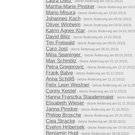
Laura Dietz
-
(letzte Änderung am 18.02.2013)
Martha-Marie Pinsker
-
(letzte Änderung am 14.0
Mario Misura
-
(letzte Änderung am 12.02.2013)
Johannes Koch
-
(letzte Änderung am 05.02.2013)
Oliver Winheim
-
(letzte Änderung am 03.02.2013)
Katrin Agnes Klar
-
(letzte Änderung am 24.01.2013
David Blitz
-
(letzte Änderung am 14.01.2013)
Tim Freiwald
-
(letzte Änderung am 09.01.2013)
Caro Jost
-
(letzte Änderung am 06.01.2013)
Mitja Spaninger
-
(letzte Änderung am 05.01.2013)
Max Schmölz
-
(letzte Änderung am 21.12.2012)
Petra Gregorovic
-
(letzte Änderung am 12.12.2012
Frank Balve
-
(letzte Änderung am 11.12.2012)
Anna Schölß
-
(letzte Änderung am 11.12.2012)
Felix Leon Westner
-
(letzte Änderung am 14.11.2
Conny Kestel
-
(letzte Änderung am 13.11.2012)
Hanna Franzika Staudenmaier
-
(letzte Änd
Elisabeth Wieser
-
(letzte Änderung am 01.11.2012)
Janna Pinsker
-
(letzte Änderung am 31.10.2012)
Philipp Brosche
-
(letzte Änderung am 29.10.2012)
Clea Stracke
-
(letzte Änderung am 28.09.2012)
Evelyn Hribersek
-
(letzte Änderung am 19.09.2012
Benjamin Hugl
-
(letzte Änderung am 18.09.2012)