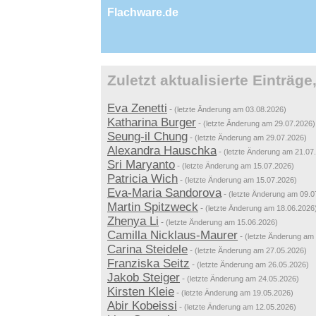
Flachware.de
Zuletzt aktualisierte Einträ
Eva Zenetti
-
(letzte Änderung am 03.08.2026)
Katharina Burger
-
(letzte Änderung am 29.07.2026)
Seung-il Chung
-
(letzte Änderung am 29.07.2026)
Alexandra Hauschka
-
(letzte Änderung am 21.07
Sri Maryanto
-
(letzte Änderung am 15.07.2026)
Patricia Wich
-
(letzte Änderung am 15.07.2026)
Eva-Maria Sandorova
-
(letzte Änderung am 09.0
Martin Spitzweck
-
(letzte Änderung am 18.06.2026
Zhenya Li
-
(letzte Änderung am 15.06.2026)
Camilla Nicklaus-Maurer
-
(letzte Änderung am
Carina Steidele
-
(letzte Änderung am 27.05.2026)
Franziska Seitz
-
(letzte Änderung am 26.05.2026)
Jakob Steiger
-
(letzte Änderung am 24.05.2026)
Kirsten Kleie
-
(letzte Änderung am 19.05.2026)
Abir Kobeissi
-
(letzte Änderung am 12.05.2026)