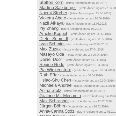
Steffen Kern
-
(letzte Änderung am 07.07.2016)
Martina Salzberger
-
(letzte Änderung am 27.06.20
Noemi Streber
-
(letzte Änderung am 22.06.2016)
Violetta Abate
-
(letzte Änderung am 20.06.2016)
Nazli Alkaya
-
(letzte Änderung am 15.06.2016)
Yiy Zhang
-
(letzte Änderung am 07.06.2016)
Amelie Köppel
-
(letzte Änderung am 03.06.2016)
Dieter Schmidt
-
(letzte Änderung am 08.05.2016)
Ivan Schmidt
-
(letzte Änderung am 27.04.2016)
Max Zuzak
-
(letzte Änderung am 27.04.2016)
Masayo Oda
-
(letzte Änderung am 26.04.2016)
Daniel Door
-
(letzte Änderung am 19.04.2016)
Regine Rode
-
(letzte Änderung am 16.04.2016)
Pia Winkenstern
-
(letzte Änderung am 07.04.2016)
Ruth Effer
-
(letzte Änderung am 06.04.2016)
Hsiao-Shu Chen
-
(letzte Änderung am 02.04.2016)
Michaela Andrae
-
(letzte Änderung am 11.03.2016)
Anina Stolz
-
(letzte Änderung am 07.03.2016)
Grainne Mc Menamin
-
(letzte Änderung am 19.0
Max Schranner
-
(letzte Änderung am 17.02.2016)
Jürgen Böhm
-
(letzte Änderung am 16.02.2016)
Anna-Carina Stolz
-
(letzte Änderung am 12.01.201