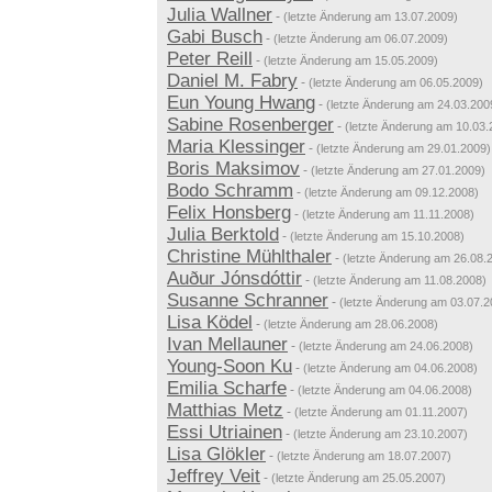
Julia Wallner
-
(letzte Änderung am 13.07.2009)
Gabi Busch
-
(letzte Änderung am 06.07.2009)
Peter Reill
-
(letzte Änderung am 15.05.2009)
Daniel M. Fabry
-
(letzte Änderung am 06.05.2009)
Eun Young Hwang
-
(letzte Änderung am 24.03.200
Sabine Rosenberger
-
(letzte Änderung am 10.03.
Maria Klessinger
-
(letzte Änderung am 29.01.2009)
Boris Maksimov
-
(letzte Änderung am 27.01.2009)
Bodo Schramm
-
(letzte Änderung am 09.12.2008)
Felix Honsberg
-
(letzte Änderung am 11.11.2008)
Julia Berktold
-
(letzte Änderung am 15.10.2008)
Christine Mühlthaler
-
(letzte Änderung am 26.08.
Auður Jónsdóttir
-
(letzte Änderung am 11.08.2008)
Susanne Schranner
-
(letzte Änderung am 03.07.2
Lisa Ködel
-
(letzte Änderung am 28.06.2008)
Ivan Mellauner
-
(letzte Änderung am 24.06.2008)
Young-Soon Ku
-
(letzte Änderung am 04.06.2008)
Emilia Scharfe
-
(letzte Änderung am 04.06.2008)
Matthias Metz
-
(letzte Änderung am 01.11.2007)
Essi Utriainen
-
(letzte Änderung am 23.10.2007)
Lisa Glökler
-
(letzte Änderung am 18.07.2007)
Jeffrey Veit
-
(letzte Änderung am 25.05.2007)