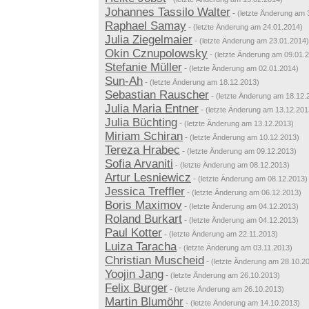
Johannes Tassilo Walter
-
(letzte Änderung am 
Raphael Samay
-
(letzte Änderung am 24.01.2014)
Julia Ziegelmaier
-
(letzte Änderung am 23.01.2014)
Okin Cznupolowsky
-
(letzte Änderung am 09.01.
Stefanie Müller
-
(letzte Änderung am 02.01.2014)
Sun-Ah
-
(letzte Änderung am 18.12.2013)
Sebastian Rauscher
-
(letzte Änderung am 18.12.
Julia Maria Entner
-
(letzte Änderung am 13.12.201
Julia Büchting
-
(letzte Änderung am 13.12.2013)
Miriam Schiran
-
(letzte Änderung am 10.12.2013)
Tereza Hrabec
-
(letzte Änderung am 09.12.2013)
Sofia Arvaniti
-
(letzte Änderung am 08.12.2013)
Artur Lesniewicz
-
(letzte Änderung am 08.12.2013)
Jessica Treffler
-
(letzte Änderung am 06.12.2013)
Boris Maximov
-
(letzte Änderung am 04.12.2013)
Roland Burkart
-
(letzte Änderung am 04.12.2013)
Paul Kotter
-
(letzte Änderung am 22.11.2013)
Luiza Taracha
-
(letzte Änderung am 03.11.2013)
Christian Muscheid
-
(letzte Änderung am 28.10.2
Yoojin Jang
-
(letzte Änderung am 26.10.2013)
Felix Burger
-
(letzte Änderung am 26.10.2013)
Martin Blumöhr
-
(letzte Änderung am 14.10.2013)