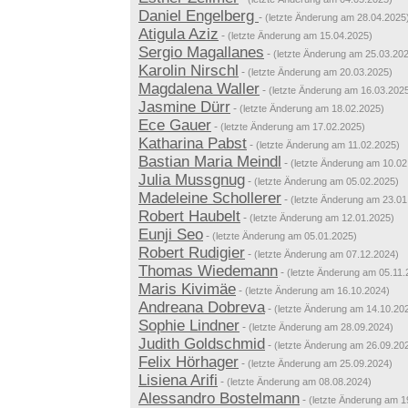
Daniel Engelberg
-
(letzte Änderung am 28.04.2025
Atigula Aziz
-
(letzte Änderung am 15.04.2025)
Sergio Magallanes
-
(letzte Änderung am 25.03.20
Karolin Nirschl
-
(letzte Änderung am 20.03.2025)
Magdalena Waller
-
(letzte Änderung am 16.03.202
Jasmine Dürr
-
(letzte Änderung am 18.02.2025)
Ece Gauer
-
(letzte Änderung am 17.02.2025)
Katharina Pabst
-
(letzte Änderung am 11.02.2025)
Bastian Maria Meindl
-
(letzte Änderung am 10.02
Julia Mussgnug
-
(letzte Änderung am 05.02.2025)
Madeleine Schollerer
-
(letzte Änderung am 23.01
Robert Haubelt
-
(letzte Änderung am 12.01.2025)
Eunji Seo
-
(letzte Änderung am 05.01.2025)
Robert Rudigier
-
(letzte Änderung am 07.12.2024)
Thomas Wiedemann
-
(letzte Änderung am 05.11.
Maris Kivimäe
-
(letzte Änderung am 16.10.2024)
Andreana Dobreva
-
(letzte Änderung am 14.10.20
Sophie Lindner
-
(letzte Änderung am 28.09.2024)
Judith Goldschmid
-
(letzte Änderung am 26.09.20
Felix Hörhager
-
(letzte Änderung am 25.09.2024)
Lisiena Arifi
-
(letzte Änderung am 08.08.2024)
Alessandro Bostelmann
-
(letzte Änderung am 1