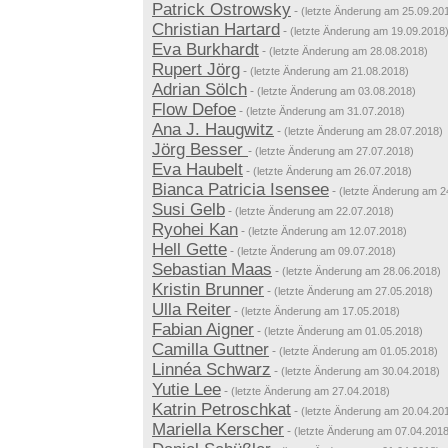
Patrick Ostrowsky
-
(letzte Änderung am 25.09.20
Christian Hartard
-
(letzte Änderung am 19.09.2018
Eva Burkhardt
-
(letzte Änderung am 28.08.2018)
Rupert Jörg
-
(letzte Änderung am 21.08.2018)
Adrian Sölch
-
(letzte Änderung am 03.08.2018)
Flow Defoe
-
(letzte Änderung am 31.07.2018)
Ana J. Haugwitz
-
(letzte Änderung am 28.07.2018)
Jörg Besser
-
(letzte Änderung am 27.07.2018)
Eva Haubelt
-
(letzte Änderung am 26.07.2018)
Bianca Patricia Isensee
-
(letzte Änderung am 2
Susi Gelb
-
(letzte Änderung am 22.07.2018)
Ryohei Kan
-
(letzte Änderung am 12.07.2018)
Hell Gette
-
(letzte Änderung am 09.07.2018)
Sebastian Maas
-
(letzte Änderung am 28.06.2018)
Kristin Brunner
-
(letzte Änderung am 27.05.2018)
Ulla Reiter
-
(letzte Änderung am 17.05.2018)
Fabian Aigner
-
(letzte Änderung am 01.05.2018)
Camilla Guttner
-
(letzte Änderung am 01.05.2018)
Linnéa Schwarz
-
(letzte Änderung am 30.04.2018)
Yutie Lee
-
(letzte Änderung am 27.04.2018)
Katrin Petroschkat
-
(letzte Änderung am 20.04.20
Mariella Kerscher
-
(letzte Änderung am 07.04.2018