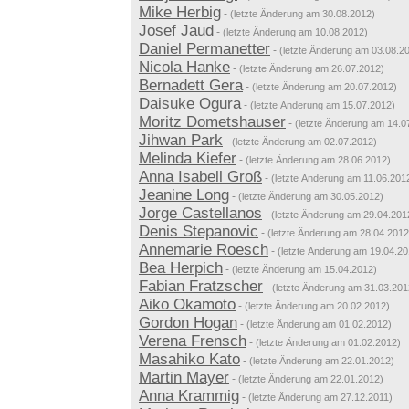
Mike Herbig
-
(letzte Änderung am 30.08.2012)
Josef Jaud
-
(letzte Änderung am 10.08.2012)
Daniel Permanetter
-
(letzte Änderung am 03.08.2
Nicola Hanke
-
(letzte Änderung am 26.07.2012)
Bernadett Gera
-
(letzte Änderung am 20.07.2012)
Daisuke Ogura
-
(letzte Änderung am 15.07.2012)
Moritz Dometshauser
-
(letzte Änderung am 14.0
Jihwan Park
-
(letzte Änderung am 02.07.2012)
Melinda Kiefer
-
(letzte Änderung am 28.06.2012)
Anna Isabell Groß
-
(letzte Änderung am 11.06.201
Jeanine Long
-
(letzte Änderung am 30.05.2012)
Jorge Castellanos
-
(letzte Änderung am 29.04.201
Denis Stepanovic
-
(letzte Änderung am 28.04.2012
Annemarie Roesch
-
(letzte Änderung am 19.04.20
Bea Herpich
-
(letzte Änderung am 15.04.2012)
Fabian Fratzscher
-
(letzte Änderung am 31.03.201
Aiko Okamoto
-
(letzte Änderung am 20.02.2012)
Gordon Hogan
-
(letzte Änderung am 01.02.2012)
Verena Frensch
-
(letzte Änderung am 01.02.2012)
Masahiko Kato
-
(letzte Änderung am 22.01.2012)
Martin Mayer
-
(letzte Änderung am 22.01.2012)
Anna Krammig
-
(letzte Änderung am 27.12.2011)