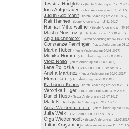
Jessica Hodgkiss
-
(letzte Änderung am 19.12.201
Ines Aufgebauer
-
(letzte Änderung am 21.11.2017)
Judith Adelmann
-
(letzte Änderung am 20.11.2017)
Ralf Hannes
-
(letzte Änderung am 15.11.2017)
Hannah Mitterwallner
-
(letzte Änderung am 30.1
Masha Novikov
-
(letzte Änderung am 16.10.2017)
Anja Buchheister
-
(letzte Änderung am 03.10.2017)
Constanze Penninger
-
(letzte Änderung am 03.1
Martin Huber
-
(letzte Änderung am 24.09.2017)
Monika Humm
-
(letzte Änderung am 17.09.2017)
Viola Relle
-
(letzte Änderung am 14.09.2017)
Lena Policzka
-
(letzte Änderung am 06.09.2017)
Analía Martínez
-
(letzte Änderung am 28.08.2017)
Elena Carr
-
(letzte Änderung am 22.08.2017)
Katharina Knaus
-
(letzte Änderung am 22.08.2017)
Veronika Hilger
-
(letzte Änderung am 23.07.2017)
Daniel Huss
-
(letzte Änderung am 22.07.2017)
Mark Killian
-
(letzte Änderung am 21.07.2017)
Anna Weidenhammer
-
(letzte Änderung am 17.0
Julia Walk
-
(letzte Änderung am 16.07.2017)
Olga Wiedenhoeft
-
(letzte Änderung am 11.07.2017
Julian Arayapong
-
(letzte Änderung am 11.07.2017)