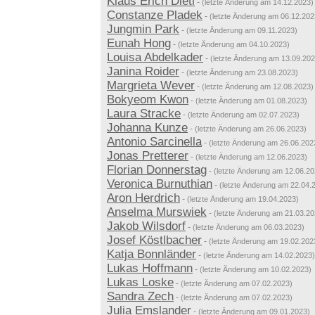
Klaus Erich Dietl
-
(letzte Änderung am 14.12.2023)
Constanze Pladek
-
(letzte Änderung am 06.12.202
Jungmin Park
-
(letzte Änderung am 09.11.2023)
Eunah Hong
-
(letzte Änderung am 04.10.2023)
Louisa Abdelkader
-
(letzte Änderung am 13.09.202
Janina Roider
-
(letzte Änderung am 23.08.2023)
Margrieta Wever
-
(letzte Änderung am 12.08.2023)
Bokyeom Kwon
-
(letzte Änderung am 01.08.2023)
Laura Stracke
-
(letzte Änderung am 02.07.2023)
Johanna Kunze
-
(letzte Änderung am 26.06.2023)
Antonio Sarcinella
-
(letzte Änderung am 26.06.202
Jonas Pretterer
-
(letzte Änderung am 12.06.2023)
Florian Donnerstag
-
(letzte Änderung am 12.06.20
Veronica Burnuthian
-
(letzte Änderung am 22.04.
Aron Herdrich
-
(letzte Änderung am 19.04.2023)
Anselma Murswiek
-
(letzte Änderung am 21.03.20
Jakob Wilsdorf
-
(letzte Änderung am 06.03.2023)
Josef Köstlbacher
-
(letzte Änderung am 19.02.202
Katja Bonnländer
-
(letzte Änderung am 14.02.2023)
Lukas Hoffmann
-
(letzte Änderung am 10.02.2023)
Lukas Loske
-
(letzte Änderung am 07.02.2023)
Sandra Zech
-
(letzte Änderung am 07.02.2023)
Julia Emslander
-
(letzte Änderung am 09.01.2023)