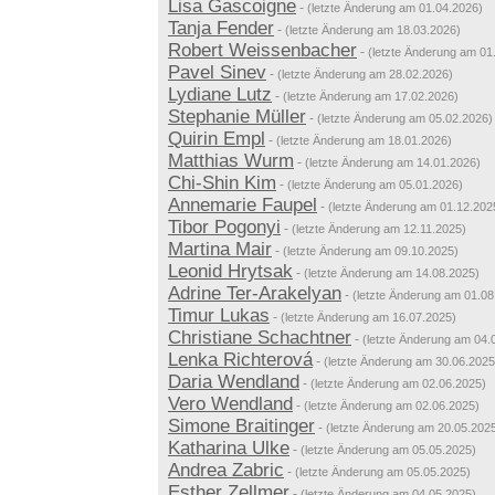
Lisa Gascoigne
-
(letzte Änderung am 01.04.2026)
Tanja Fender
-
(letzte Änderung am 18.03.2026)
Robert Weissenbacher
-
(letzte Änderung am 01
Pavel Sinev
-
(letzte Änderung am 28.02.2026)
Lydiane Lutz
-
(letzte Änderung am 17.02.2026)
Stephanie Müller
-
(letzte Änderung am 05.02.2026)
Quirin Empl
-
(letzte Änderung am 18.01.2026)
Matthias Wurm
-
(letzte Änderung am 14.01.2026)
Chi-Shin Kim
-
(letzte Änderung am 05.01.2026)
Annemarie Faupel
-
(letzte Änderung am 01.12.202
Tibor Pogonyi
-
(letzte Änderung am 12.11.2025)
Martina Mair
-
(letzte Änderung am 09.10.2025)
Leonid Hrytsak
-
(letzte Änderung am 14.08.2025)
Adrine Ter-Arakelyan
-
(letzte Änderung am 01.08
Timur Lukas
-
(letzte Änderung am 16.07.2025)
Christiane Schachtner
-
(letzte Änderung am 04.
Lenka Richterová
-
(letzte Änderung am 30.06.2025
Daria Wendland
-
(letzte Änderung am 02.06.2025)
Vero Wendland
-
(letzte Änderung am 02.06.2025)
Simone Braitinger
-
(letzte Änderung am 20.05.202
Katharina Ulke
-
(letzte Änderung am 05.05.2025)
Andrea Zabric
-
(letzte Änderung am 05.05.2025)
Esther Zellmer
-
(letzte Änderung am 04.05.2025)