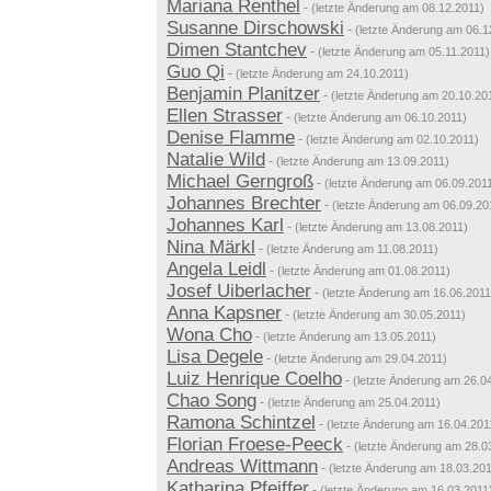
Mariana Renthel
-
(letzte Änderung am 08.12.2011)
Susanne Dirschowski
-
(letzte Änderung am 06.1
Dimen Stantchev
-
(letzte Änderung am 05.11.2011)
Guo Qi
-
(letzte Änderung am 24.10.2011)
Benjamin Planitzer
-
(letzte Änderung am 20.10.20
Ellen Strasser
-
(letzte Änderung am 06.10.2011)
Denise Flamme
-
(letzte Änderung am 02.10.2011)
Natalie Wild
-
(letzte Änderung am 13.09.2011)
Michael Gerngroß
-
(letzte Änderung am 06.09.201
Johannes Brechter
-
(letzte Änderung am 06.09.20
Johannes Karl
-
(letzte Änderung am 13.08.2011)
Nina Märkl
-
(letzte Änderung am 11.08.2011)
Angela Leidl
-
(letzte Änderung am 01.08.2011)
Josef Uiberlacher
-
(letzte Änderung am 16.06.2011
Anna Kapsner
-
(letzte Änderung am 30.05.2011)
Wona Cho
-
(letzte Änderung am 13.05.2011)
Lisa Degele
-
(letzte Änderung am 29.04.2011)
Luiz Henrique Coelho
-
(letzte Änderung am 26.0
Chao Song
-
(letzte Änderung am 25.04.2011)
Ramona Schintzel
-
(letzte Änderung am 16.04.201
Florian Froese-Peeck
-
(letzte Änderung am 28.0
Andreas Wittmann
-
(letzte Änderung am 18.03.201
Katharina Pfeiffer
-
(letzte Änderung am 16.03.2011