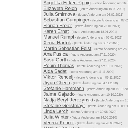
Angelika Ecker-Pippig
-
(letzte Änderung am 16.
Elizaveta Reich
-
(letzte Änderung am 10.02.2021)
Julia Smirnova
-
(letzte Änderung am 08.02.2021)
Sebastian Gumpinger
-
(letzte Änderung am 07.0
Florian Freier
-
(letzte Änderung am 23.01.2021)
Karen Ernst
-
(letzte Änderung am 18.01.2021)
Manuel Rumpf
-
(letzte Änderung am 08.01.2021)
Xenia Hartok
-
(letzte Änderung am 30.12.2020)
Martin Sebastian Feist
-
(letzte Änderung am 28.
Ana Pusica
-
(letzte Änderung am 27.11.2020)
Susu Gorth
-
(letzte Änderung am 27.11.2020)
Robin Thomas
-
(letzte Änderung am 19.11.2020)
Aida Sadat
-
(letzte Änderung am 11.11.2020)
Viktor Rencelj
-
(letzte Änderung am 08.11.2020)
Jiyun Cheon
-
(letzte Änderung am 04.11.2020)
Stefanie Hammann
-
(letzte Änderung am 19.10.20
Jaime Gajardo
-
(letzte Änderung am 10.10.2020)
Nadja Beryl Jerczynski
-
(letzte Änderung am 1
Stefanie Gerstmayr
-
(letzte Änderung am 03.09.2
Linda Lerch
-
(letzte Änderung am 30.08.2020)
Julia Winter
-
(letzte Änderung am 24.08.2020)
Verena Kehrer
-
(letzte Änderung am 20.08.2020)