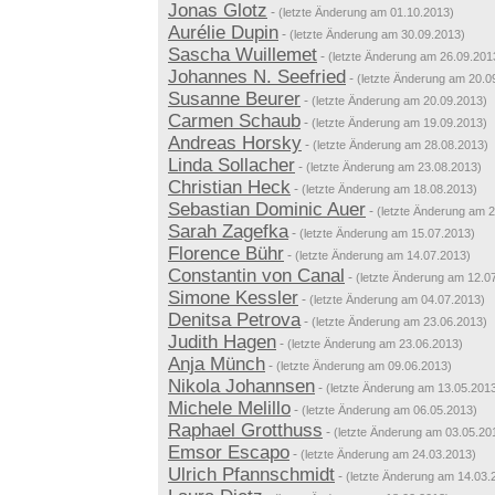
Jonas Glotz
-
(letzte Änderung am 01.10.2013)
Aurélie Dupin
-
(letzte Änderung am 30.09.2013)
Sascha Wuillemet
-
(letzte Änderung am 26.09.201
Johannes N. Seefried
-
(letzte Änderung am 20.0
Susanne Beurer
-
(letzte Änderung am 20.09.2013)
Carmen Schaub
-
(letzte Änderung am 19.09.2013)
Andreas Horsky
-
(letzte Änderung am 28.08.2013)
Linda Sollacher
-
(letzte Änderung am 23.08.2013)
Christian Heck
-
(letzte Änderung am 18.08.2013)
Sebastian Dominic Auer
-
(letzte Änderung am 
Sarah Zagefka
-
(letzte Änderung am 15.07.2013)
Florence Bühr
-
(letzte Änderung am 14.07.2013)
Constantin von Canal
-
(letzte Änderung am 12.0
Simone Kessler
-
(letzte Änderung am 04.07.2013)
Denitsa Petrova
-
(letzte Änderung am 23.06.2013)
Judith Hagen
-
(letzte Änderung am 23.06.2013)
Anja Münch
-
(letzte Änderung am 09.06.2013)
Nikola Johannsen
-
(letzte Änderung am 13.05.201
Michele Melillo
-
(letzte Änderung am 06.05.2013)
Raphael Grotthuss
-
(letzte Änderung am 03.05.20
Emsor Escapo
-
(letzte Änderung am 24.03.2013)
Ulrich Pfannschmidt
-
(letzte Änderung am 14.03.