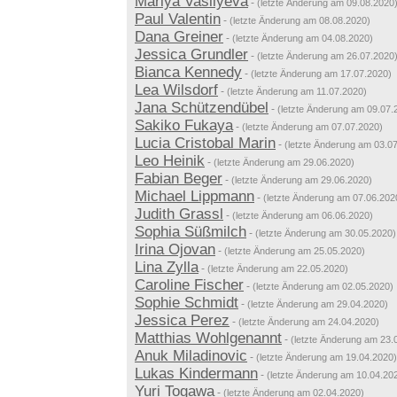
Mariya Vasilyeva
-
(letzte Änderung am 09.08.2020
Paul Valentin
-
(letzte Änderung am 08.08.2020)
Dana Greiner
-
(letzte Änderung am 04.08.2020)
Jessica Grundler
-
(letzte Änderung am 26.07.2020
Bianca Kennedy
-
(letzte Änderung am 17.07.2020)
Lea Wilsdorf
-
(letzte Änderung am 11.07.2020)
Jana Schützendübel
-
(letzte Änderung am 09.07.
Sakiko Fukaya
-
(letzte Änderung am 07.07.2020)
Lucia Cristobal Marin
-
(letzte Änderung am 03.0
Leo Heinik
-
(letzte Änderung am 29.06.2020)
Fabian Beger
-
(letzte Änderung am 29.06.2020)
Michael Lippmann
-
(letzte Änderung am 07.06.202
Judith Grassl
-
(letzte Änderung am 06.06.2020)
Sophia Süßmilch
-
(letzte Änderung am 30.05.2020)
Irina Ojovan
-
(letzte Änderung am 25.05.2020)
Lina Zylla
-
(letzte Änderung am 22.05.2020)
Caroline Fischer
-
(letzte Änderung am 02.05.2020)
Sophie Schmidt
-
(letzte Änderung am 29.04.2020)
Jessica Perez
-
(letzte Änderung am 24.04.2020)
Matthias Wohlgenannt
-
(letzte Änderung am 23.
Anuk Miladinovic
-
(letzte Änderung am 19.04.2020)
Lukas Kindermann
-
(letzte Änderung am 10.04.20
Yuri Togawa
-
(letzte Änderung am 02.04.2020)