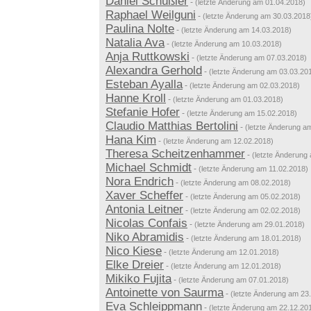
Daniel Schüßler
-
(letzte Änderung am 01.04.2018)
Raphael Weilguni
-
(letzte Änderung am 30.03.2018
Paulina Nolte
-
(letzte Änderung am 14.03.2018)
Natalia Ava
-
(letzte Änderung am 10.03.2018)
Anja Ruttkowski
-
(letzte Änderung am 07.03.2018)
Alexandra Gerhold
-
(letzte Änderung am 03.03.20
Esteban Ayalla
-
(letzte Änderung am 02.03.2018)
Hanne Kroll
-
(letzte Änderung am 01.03.2018)
Stefanie Hofer
-
(letzte Änderung am 15.02.2018)
Claudio Matthias Bertolini
-
(letzte Änderung a
Hana Kim
-
(letzte Änderung am 12.02.2018)
Theresa Scheitzenhammer
-
(letzte Änderung
Michael Schmidt
-
(letzte Änderung am 11.02.2018)
Nora Endrich
-
(letzte Änderung am 08.02.2018)
Xaver Scheffer
-
(letzte Änderung am 05.02.2018)
Antonia Leitner
-
(letzte Änderung am 02.02.2018)
Nicolas Confais
-
(letzte Änderung am 29.01.2018)
Niko Abramidis
-
(letzte Änderung am 18.01.2018)
Nico Kiese
-
(letzte Änderung am 12.01.2018)
Elke Dreier
-
(letzte Änderung am 12.01.2018)
Mikiko Fujita
-
(letzte Änderung am 07.01.2018)
Antoinette von Saurma
-
(letzte Änderung am 23
Eva Schleippmann
-
(letzte Änderung am 22.12.20