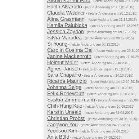
Afshin Karimi Fard
-
(letzte Änderung am 10.01.20
Paola Alvarado
-
(letzte Änderung am 07.01.2016)
Claudia Waldner
-
(letzte Änderung am 28.12.2015)
Alina Grasmann
-
(letzte Änderung am 21.12.2015)
Kamila Palubicka
-
(letzte Änderung am 16.12.2015
Jessica Zaydan
-
(letzte Änderung am 09.12.2015)
Silvia Maradea
-
(letzte Änderung am 08.12.2015)
Si Young
-
(letzte Änderung am 08.12.2015)
Carolin Cosima Oel
-
(letzte Änderung am 22.11.2
Janine Mackenroth
-
(letzte Änderung am 27.10.20
Helmut Maier
-
(letzte Änderung am 26.10.2015)
Agnes Jänsch
-
(letzte Änderung am 19.10.2015)
Sara Chaparro
-
(letzte Änderung am 14.10.2015)
Ricarda Maurizio
-
(letzte Änderung am 12.10.2015)
Johanna Selge
-
(letzte Änderung am 11.10.2015)
Felix Rodewaldt
-
(letzte Änderung am 06.10.2015)
Saskia Zimmermann
-
(letzte Änderung am 25.09
Chih-Hung Kuo
-
(letzte Änderung am 10.09.2015)
Kerstin Unseld
-
(letzte Änderung am 31.08.2015)
Christian Probst
-
(letzte Änderung am 30.08.2015)
Jangwoo You
-
(letzte Änderung am 24.08.2015)
Yeonsoo Kim
-
(letzte Änderung am 07.08.2015)
Anja Büld
-
(letzte Änderung am 07.08.2015)