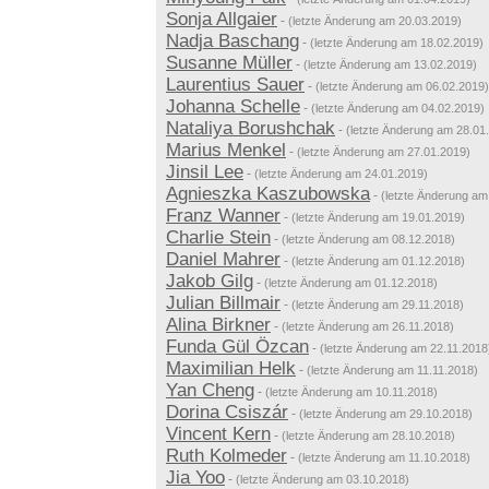
Sonja Allgaier
-
(letzte Änderung am 20.03.2019)
Nadja Baschang
-
(letzte Änderung am 18.02.2019)
Susanne Müller
-
(letzte Änderung am 13.02.2019)
Laurentius Sauer
-
(letzte Änderung am 06.02.2019)
Johanna Schelle
-
(letzte Änderung am 04.02.2019)
Nataliya Borushchak
-
(letzte Änderung am 28.01
Marius Menkel
-
(letzte Änderung am 27.01.2019)
Jinsil Lee
-
(letzte Änderung am 24.01.2019)
Agnieszka Kaszubowska
-
(letzte Änderung am
Franz Wanner
-
(letzte Änderung am 19.01.2019)
Charlie Stein
-
(letzte Änderung am 08.12.2018)
Daniel Mahrer
-
(letzte Änderung am 01.12.2018)
Jakob Gilg
-
(letzte Änderung am 01.12.2018)
Julian Billmair
-
(letzte Änderung am 29.11.2018)
Alina Birkner
-
(letzte Änderung am 26.11.2018)
Funda Gül Özcan
-
(letzte Änderung am 22.11.2018
Maximilian Helk
-
(letzte Änderung am 11.11.2018)
Yan Cheng
-
(letzte Änderung am 10.11.2018)
Dorina Csiszár
-
(letzte Änderung am 29.10.2018)
Vincent Kern
-
(letzte Änderung am 28.10.2018)
Ruth Kolmeder
-
(letzte Änderung am 11.10.2018)
Jia Yoo
-
(letzte Änderung am 03.10.2018)