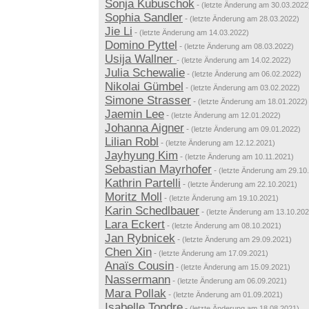
Sonja Kubuschok
-
(letzte Änderung am 30.03.2022
Sophia Sandler
-
(letzte Änderung am 28.03.2022)
Jie Li
-
(letzte Änderung am 14.03.2022)
Domino Pyttel
-
(letzte Änderung am 08.03.2022)
Usija Wallner
-
(letzte Änderung am 14.02.2022)
Julia Schewalie
-
(letzte Änderung am 06.02.2022)
Nikolai Gümbel
-
(letzte Änderung am 03.02.2022)
Simone Strasser
-
(letzte Änderung am 18.01.2022)
Jaemin Lee
-
(letzte Änderung am 12.01.2022)
Johanna Aigner
-
(letzte Änderung am 09.01.2022)
Lilian Robl
-
(letzte Änderung am 12.12.2021)
Jayhyung Kim
-
(letzte Änderung am 10.11.2021)
Sebastian Mayrhofer
-
(letzte Änderung am 29.10
Kathrin Partelli
-
(letzte Änderung am 22.10.2021)
Moritz Moll
-
(letzte Änderung am 19.10.2021)
Karin Schedlbauer
-
(letzte Änderung am 13.10.202
Lara Eckert
-
(letzte Änderung am 08.10.2021)
Jan Rybnicek
-
(letzte Änderung am 29.09.2021)
Chen Xin
-
(letzte Änderung am 17.09.2021)
Anaïs Cousin
-
(letzte Änderung am 15.09.2021)
Nassermann
-
(letzte Änderung am 06.09.2021)
Mara Pollak
-
(letzte Änderung am 01.09.2021)
Isabelle Tondre
-
(letzte Änderung am 18.08.2021)