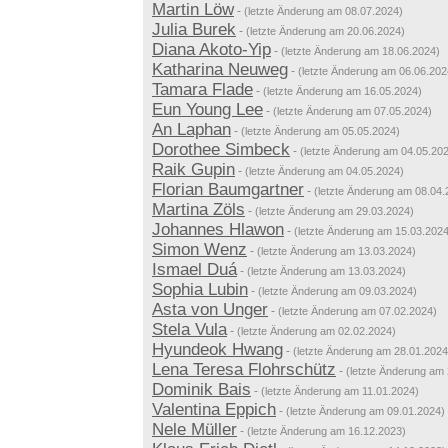
Martin Löw
-
(letzte Änderung am 08.07.2024)
Julia Burek
-
(letzte Änderung am 20.06.2024)
Diana Akoto-Yip
-
(letzte Änderung am 18.06.2024)
Katharina Neuweg
-
(letzte Änderung am 06.06.202
Tamara Flade
-
(letzte Änderung am 16.05.2024)
Eun Young Lee
-
(letzte Änderung am 07.05.2024)
An Laphan
-
(letzte Änderung am 05.05.2024)
Dorothee Simbeck
-
(letzte Änderung am 04.05.20
Raik Gupin
-
(letzte Änderung am 04.05.2024)
Florian Baumgartner
-
(letzte Änderung am 08.04.
Martina Zöls
-
(letzte Änderung am 29.03.2024)
Johannes Hlawon
-
(letzte Änderung am 15.03.2024
Simon Wenz
-
(letzte Änderung am 13.03.2024)
Ismael Duá
-
(letzte Änderung am 13.03.2024)
Sophia Lubin
-
(letzte Änderung am 09.03.2024)
Asta von Unger
-
(letzte Änderung am 07.02.2024)
Stela Vula
-
(letzte Änderung am 02.02.2024)
Hyundeok Hwang
-
(letzte Änderung am 28.01.2024
Lena Teresa Flohrschütz
-
(letzte Änderung am
Dominik Bais
-
(letzte Änderung am 11.01.2024)
Valentina Eppich
-
(letzte Änderung am 09.01.2024)
Nele Müller
-
(letzte Änderung am 16.12.2023)