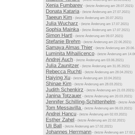
Xenia Fumbarev
-
(letzte Änderung am 28.07.2021)
Donata Kataria
-
(letzte Änderung am 27.07.2021)
Taeeun Kim
-
(letzte Änderung am 20.07.2021)
Julia Wucharz
-
(letzte Änderung am 17.07.2021)
Sophia Mainka
-
(letzte Änderung am 17.07.2021)
Simon Hartl
-
(letzte Änderung am 09.07.2021)
Stefanie Brehm
-
(letzte Änderung am 22.06.2021)
Samaya Almas Thier
-
(letzte Änderung am 20.06
Luminita Mihailicenco
-
(letzte Änderung am 14.0
Andrej Auch
-
(letzte Änderung am 03.06.2021)
Julia Zaunitzer
-
(letzte Änderung am 31.05.2021)
Rebecca Ruchti
-
(letzte Änderung am 28.04.2021)
Haiying Xu
-
(letzte Änderung am 10.04.2021)
Shinae Kim
-
(letzte Änderung am 28.03.2021)
Judith Schenkirz
-
(letzte Änderung am 21.03.2021)
Janina Totzauer
-
(letzte Änderung am 20.03.2021)
Jennifer Schilling-Schittenhelm
-
(letzte Än
Tom Messavilla
-
(letzte Änderung am 06.03.2021)
Andrei Hancu
-
(letzte Änderung am 02.03.2021)
Esther Zahel
-
(letzte Änderung am 22.02.2021)
Uli Ball
-
(letzte Änderung am 17.02.2021)
Johannes Herrmann
-
(letzte Änderung am 17.02.