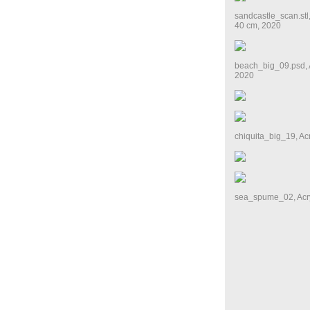
sandcastle_scan.stl
40 cm, 2020
beach_big_09.psd, 
2020
chiquita_big_19, Ac
sea_spume_02, Acry