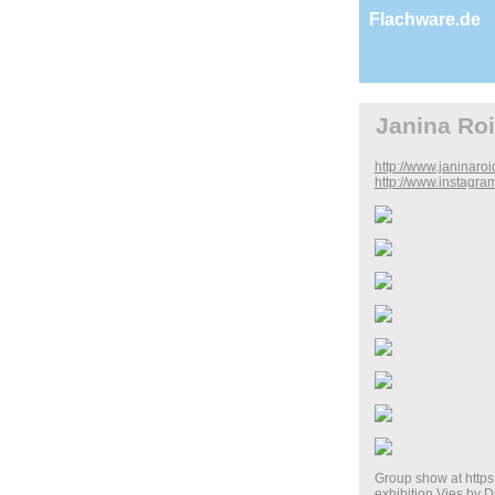
Flachware.de
Janina Ro
http://www.janinaro
http://www.instagra
Group show at https
exhibition Vies by D