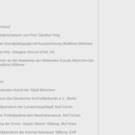
nslauf
sterschülerin von Prof. Günther Förg
en Kunstpädagogik mit Auszeichnung (Matthias Wähner)
e Arts, Glasgow School of Art, UK
ium an der Akademie der Bildenden Künste München bei
atthias Wähner
en
ldenden Kunst der Stadt München
ium des Deutschen KuÌˆnstlerbunds e.V., Berlin
stipendium der Landeshauptstadt, MuÌˆnchen
ie Porträtgalerie des Maximilianaeum, MuÌˆnchen
ng der Erwin- Gisela Steiner Stiftung, MuÌˆnhen
stipendium der Konrad Adenauer Stiftung, EHF