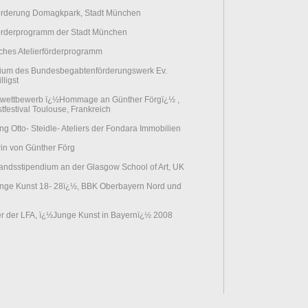
rförderung Domagkpark, Stadt München
förderprogramm der Stadt München
ches Atelierförderprogramm
ium des Bundesbegabtenförderungswerk Ev.
lligst
atwettbewerb ï¿½Hommage an Günther Förgï¿½ ,
tfestival Toulouse, Frankreich
g Otto- Steidle- Ateliers der Fondara Immobilien
in von Günther Förg
andsstipendium an der Glasgow School of Art, UK
unge Kunst 18- 28ï¿½, BBK Oberbayern Nord und
r der LFA, ï¿½Junge Kunst in Bayernï¿½ 2008