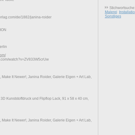
Stichwortsuche
Malerei
Installati
Sonstiges
erlag.com/de/1882/janina-roider
ION
rlin
com/
be.com/watch?v=ZV833W5crUw
 Make It Newer!, Janina Roider, Galerie Eigen + Art Lab,
3D Kunststoffdruck und Flipflop Lack, 91 x 58 x 40 cm,
 Make It Newer!, Janina Roider, Galerie Eigen + Art Lab,