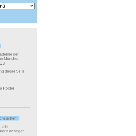
kademie der
 in München
örg
.
ung dieser Seite
a Roider
rchsuchen:
sicht:
 zuerst anzeigen