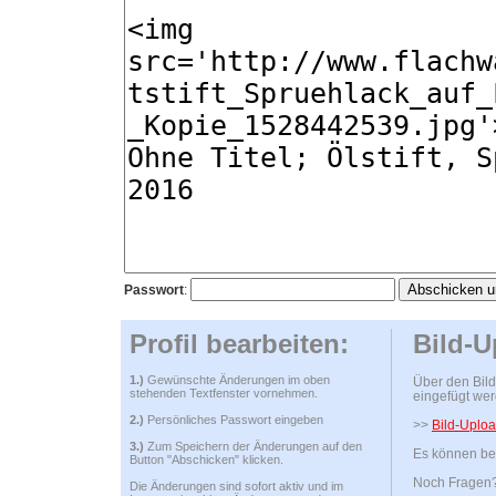
Passwort
:
Profil bearbeiten:
Bild-U
1.)
Gewünschte Änderungen im oben
Über den Bild
stehenden Textfenster vornehmen.
eingefügt wer
2.)
Persönliches Passwort eingeben
>>
Bild-Uploa
3.)
Zum Speichern der Änderungen auf den
Es können bel
Button "Abschicken" klicken.
Noch Fragen? 
Die Änderungen sind sofort aktiv und im