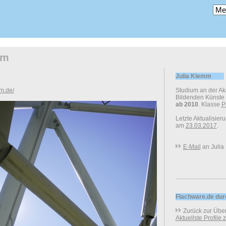
mm
Julia Klemm
mm.de/
Studium an der A
Bildenden Künste
ab 2010
. Klasse
P
Letzte Aktualisier
am
23.03.2017
.
E-Mail
an Julia
Flachware.de du
Zurück zur Über
Aktuellste Profile