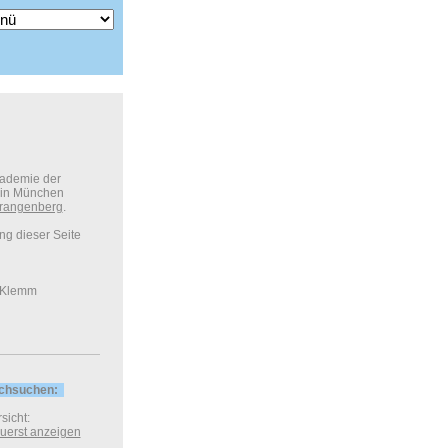
kademie der
 in München
rangenberg
.
ung dieser Seite
 Klemm
rchsuchen:
sicht:
 zuerst anzeigen