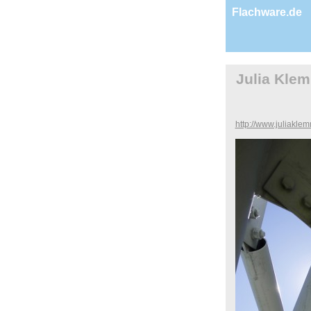
Flachware.de
Julia Kle
http://www.juliakle