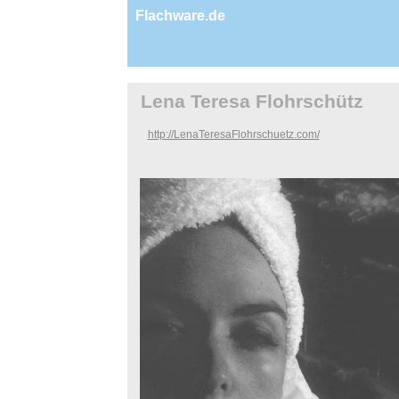
Flachware.de
Lena Teresa Flohrschütz
http://LenaTeresaFlohrschuetz.com/