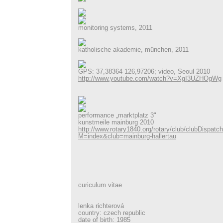
monitoring systems, 2011
katholische akademie, münchen, 2011
GPS: 37,38364 126,97206; video, Seoul 2010
http://www.youtube.com/watch?v=XgI3UZHOgWg
performance „marktplatz 3"
kunstmeile mainburg 2010
http://www.rotary1840.org/rotary/club/clubDispatc
M=index&club=mainburg-hallertau
curiculum vitae
lenka richterová
country: czech republic
date of birth: 1985