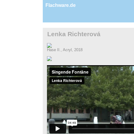
Flachware.de
Lenka Richterová
Hase II., Acryl, 2018