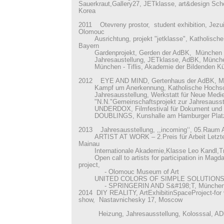
Sauerkraut,Gallery27, JETklasse, art&design Sch
Korea
2011 Otevreny prostor, student exhibition, Jezui
Olomouc
Ausrichtung, projekt "jetklasse", Katholische
Bayern
Gardenprojekt, Gerden der AdBK, München
Jahresaustellung, JETklasse, AdBK, Münch
München - Tiflis, Akademie der Bildenden Küns
2012 EYE AND MIND, Gertenhaus der AdBK, M
Kampf um Anerkennung, Katholische Hochsc
Jahresausstellung, Werkstatt für Neue Medi
"N.N."Gemeinschaftsprojekt zur Jahresausste
UNDERDOX, Filmfestival für Dokument und 
DOUBLINGS, Kunshalle am Hamburger Platz,
2013 Jahresausstellung, ,,incoming‘‘, 05.Rau
ARTIST AT WORK – 2.Preis für Arbeit Letzte 
Mainau
Internationale Akademie,Klasse Leo Kandl,Tr
Open call to artists for participation in Magdal
project,
- Olomouc Museum of Art
UNITED COLORS OF SIMPLE SOLUTIONS.
- SPRINGERIN AND S&#198;T, Münche
2014 DIY REALITY, ArtExhibitinSpaceProject-for 
show, Nastavnichesky 17, Moscow
Heizung, Jahresausstellung, Kolosssal, AD