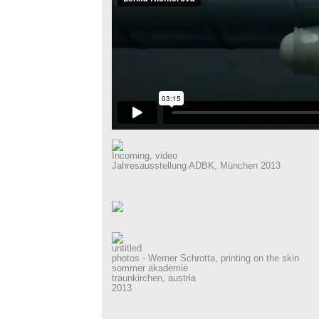
Incoming, video
Jahresausstellung ADBK, München 2013
untitled
photos - Werner Schrotta, printing on the skin
sommer akademie
traunkirchen, austria
2013