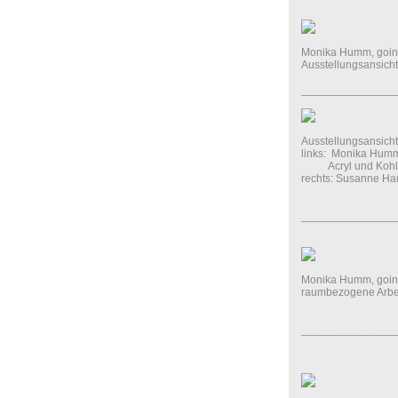
Monika Humm, going
Ausstellungsansicht
_______________
Ausstellungsansicht
links: Monika Humm
Acryl und Kohle a
rechts: Susanne Han
_______________
Monika Humm, going 
raumbezogene Arbe
_______________