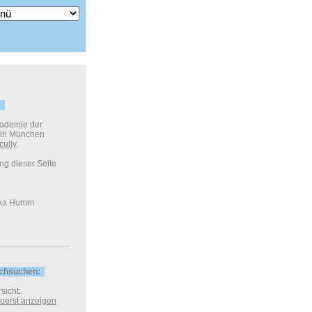
kademie der
 in München
cully
.
ung dieser Seite
ka Humm
rchsuchen:
sicht:
 zuerst anzeigen