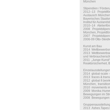
München
Stipendien / Förde
2012–13 Projektför
Austausch München-
Bayerisches Staatsm
Institut für Ausland
2010–14 Atelierför
2008 Projektstipend
München, Projektfö
2007 Projektstipend
2006-09 Otto-Steidl
Kunst am Bau
2014 Wettbewerbsre
2013 Wettbewerbsen
und Verbrauchersch
2011 „Junge Kunst“
Reaktorsicherheit, 
Einzelausstellunge
2014 global-scale
2013 traces & transi
2012 global II (work 
München, transition
2010 movements in 
2009 Monika Humm „g
Bewegungen im Str
2008 Bewegungen i
Gruppenausstellun
2013 Ashes.Tapes.Co