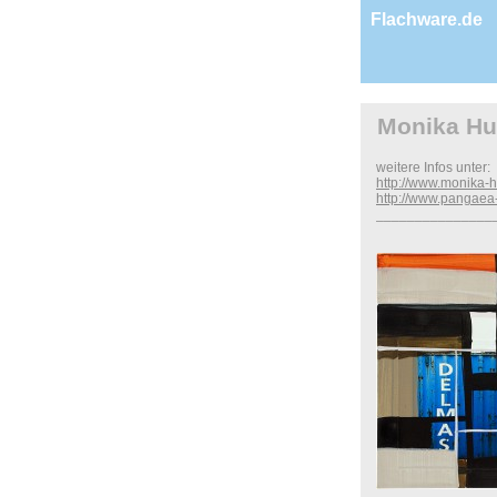
Flachware.de
Monika H
weitere Infos unter:
http://www.monika
http://www.pangae
_______________