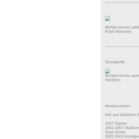
_______________
Monika Humm, waiti
RAW, München
_______________
Druckgrafik:
Monika Humm, aran s
50x50cm
Monika Humm
lebt und arbeitet i
2007 Diplom
2003-2007 Studium 
Sean Scully
2002-2003 Kunstgesc