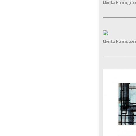
Monika Humm, globa
_______________
Monika Humm, going 
_______________