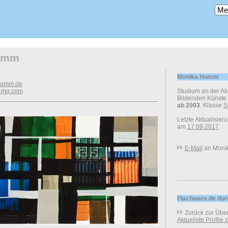
umm
Monika Humm
-humm.de
a-mq.com
Studium an der A
____________________________________________________________
Bildenden Künste
ab 2003
. Klasse
S
Letzte Aktualisier
am
17.09.2017
.
E-Mail
an Moni
Flachware.de du
Zurück zur Über
Aktuellste Profile