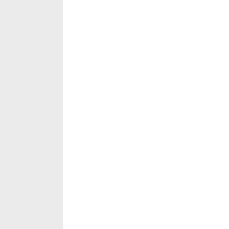
____
___