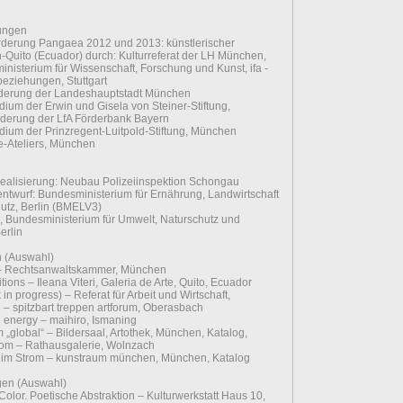
rungen
derung Pangaea 2012 und 2013: künstlerischer
Quito (Ecuador) durch: Kulturreferat der LH München,
inisterium für Wissenschaft, Forschung und Kunst, ifa -
sbeziehungen, Stuttgart
derung der Landeshauptstadt München
ium der Erwin und Gisela von Steiner-Stiftung,
rderung der LfA Förderbank Bayern
ium der Prinzregent-Luitpold-Stiftung, München
e-Ateliers, München
alisierung: Neubau Polizeiinspektion Schongau
twurf: Bundesministerium für Ernährung, Landwirtschaft
utz, Berlin (BMELV3)
, Bundesministerium für Umwelt, Naturschutz und
Berlin
n (Auswahl)
 – Rechtsanwaltskammer, München
tions – Ileana Viteri, Galeria de Arte, Quito, Ecuador
in progress) – Referat für Arbeit und Wirtschaft,
 – spitzbart treppen artforum, Oberasbach
energy – maihiro, Ismaning
lobal“ – Bildersaal, Artothek, München, Katalog,
om – Rathausgalerie, Wolnzach
m Strom – kunstraum münchen, München, Katalog
gen (Auswahl)
lor. Poetische Abstraktion – Kulturwerkstatt Haus 10,