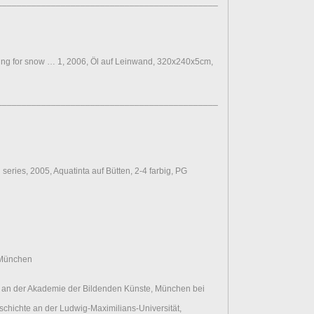
________________________________________________________________
ng for snow … 1, 2006, Öl auf Leinwand, 320x240x5cm,
________________________________________________________________
eries, 2005, Aquatinta auf Bütten, 2-4 farbig, PG
n München
an der Akademie der Bildenden Künste, München bei
hichte an der Ludwig-Maximilians-Universität,