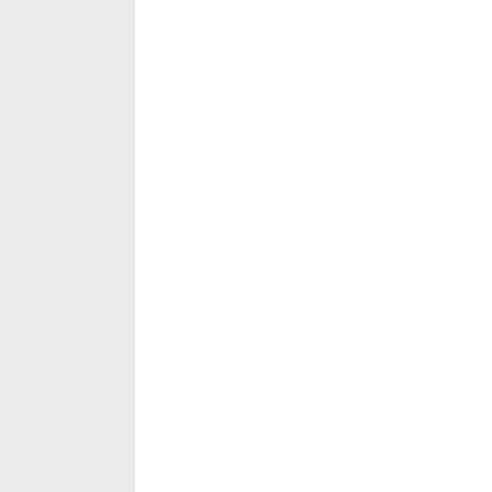
___
___