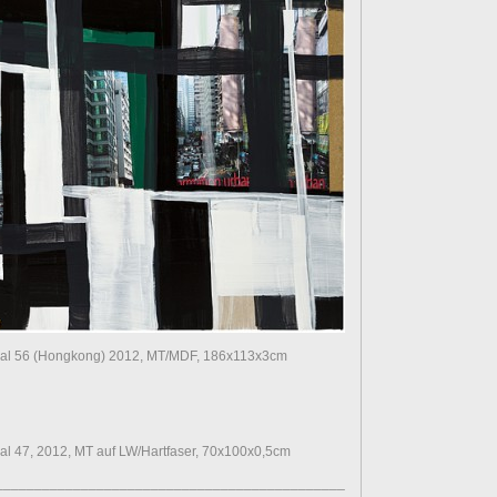
l 56 (Hongkong) 2012, MT/MDF, 186x113x3cm
 47, 2012, MT auf LW/Hartfaser, 70x100x0,5cm
____________________________________________________________