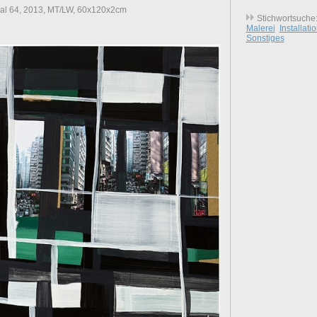
l 64, 2013, MT/LW, 60x120x2cm
Stichwortsuche
Malerei
Installati
Sonstiges