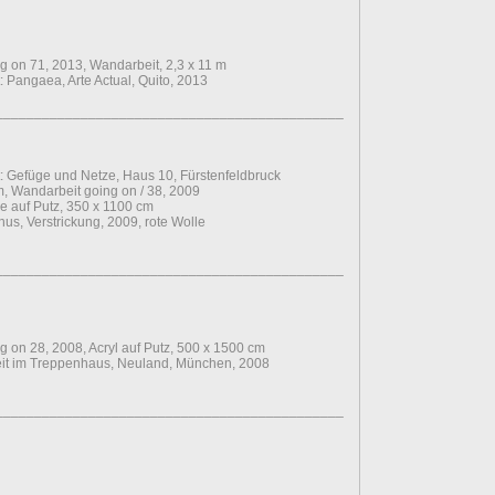
 on 71, 2013, Wandarbeit, 2,3 x 11 m
: Pangaea, Arte Actual, Quito, 2013
____________________________________________________________
: Gefüge und Netze, Haus 10, Fürstenfeldbruck
, Wandarbeit going on / 38, 2009
uf Putz, 350 x 1100 cm
us, Verstrickung, 2009, rote Wolle
________________________________________________________________
on 28, 2008, Acryl auf Putz, 500 x 1500 cm
it im Treppenhaus, Neuland, München, 2008
________________________________________________________________