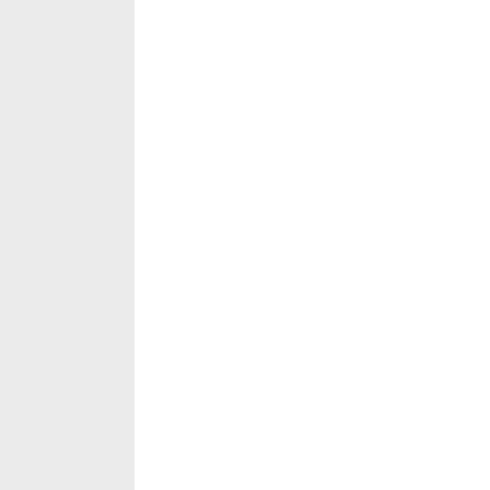
___
___