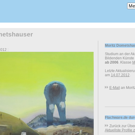
metshauser
Moritz Dometsha
012 :
Studium an der A
Bildenden Künste
ab 2006
. Klasse
M
Letzte Aktualisier
am
14.07.2012
.
E-Mail
an Morit
Flachware.de du
Zurück zur Über
Aktuellste Profile