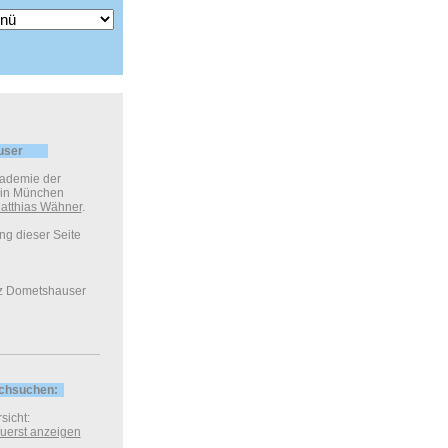
user
kademie der
 in München
atthias Wähner
.
ung dieser Seite
z Dometshauser
rchsuchen:
sicht:
 zuerst anzeigen