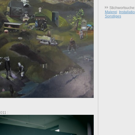
Stichwortsuche
Malerei
Installati
Sonstiges
011 :