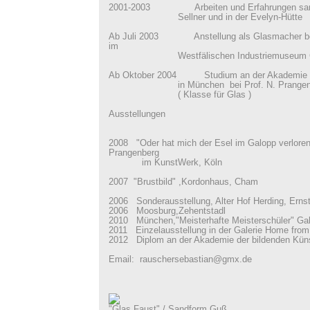
2001-2003 Arbeiten und Erfahrungen samm
Sellner und in der Evelyn-Hütte
Ab Juli 2003 Anstellung als Glasmacher be
im
Westfälischen Industriemuseum Glas
Ab Oktober 2004 Studium an der Akademie de
in München bei Prof. N. Prangenb
( Klasse für Glas )
Ausstellungen
2008 "Oder hat mich der Esel im Galopp verloren
Prangenberg
im KunstWerk, Köln
2007 "Brustbild" ,Kordon
2006 Sonderausstellung, Alter Hof Herding, Ernst
2006 Moosburg,Zehentstadl
2010 München,"Meisterhafte Meisterschüler" Gale
2011 Einzelausstellung in der Galerie Home fro
2012 Diplom an der Akademie der bildenden Kün
Email: rauschersebastian@gmx.de
"Glas Faust" / Sandform Guß